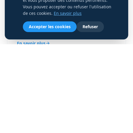
et vous proposer des contenus pertinents.
Vous pouvez accepter ou refuser l'utilisation
Connectez votre immeuble et redistribuez la
de ces cookies.
En savoir plus
connexion Internet à vos locataires, sans aucune
restriction ni limitation. Gestion complète
Accepter les cookies
Refuser
incluse.
En savoir plus