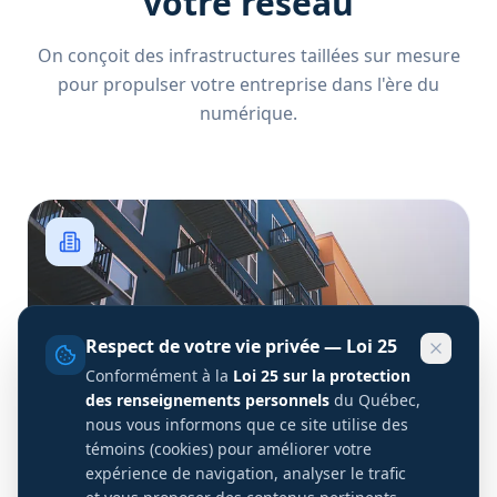
votre réseau
On conçoit des infrastructures taillées sur mesure
pour propulser votre entreprise dans l'ère du
numérique.
Respect de votre vie privée — Loi 25
Conformément à la
Loi 25 sur la protection
des renseignements personnels
du Québec,
nous vous informons que ce site utilise des
témoins (cookies) pour améliorer votre
MultiPlex
expérience de navigation, analyser le trafic
Immeubles à multilogements